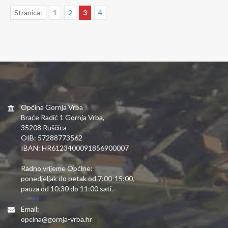
Stranica:
1
2
3
4
Općina Gornja Vrba
Braće Radić 1 Gornja Vrba,
35208 Ruščica
OIB: 57288773562
IBAN: HR6123400091856900007
Radno vrijeme Općine:
ponedjeljak do petak od 7:00-15:00,
pauza od 10:30 do 11:00 sati.
Email:
opcina@gornja-vrba.hr