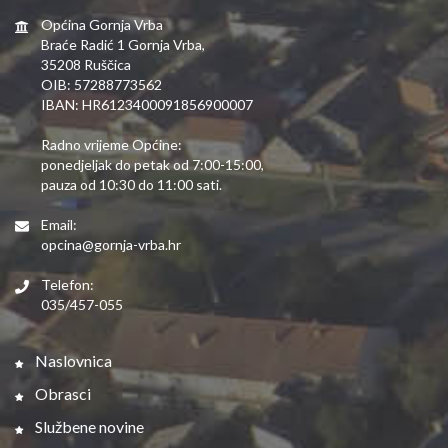
Općina Gornja Vrba
Braće Radić 1 Gornja Vrba,
35208 Ruščica
OIB: 57288773562
IBAN: HR6123400091856900007
Radno vrijeme Općine:
ponedjeljak do petak od 7:00-15:00,
pauza od 10:30 do 11:00 sati.
Email:
opcina@gornja-vrba.hr
Telefon:
035/457-055
Naslovnica
Obrasci
Službene novine