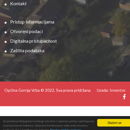
Kontakt
Pristup informacijama
Otvoreni podaci
Digitalna pristupacnost
Zaštita podataka
Općina Gornja Vrba © 2022. Sva prava pridržana
Izrada: Inventor
Za pružanje boljeg korisnickog iskustva i ispravan prikaz sadržaja ova
Slažem se
stranica koristi kolacice. Daljnjim korištenjem naše web stranice,
suglasni ste s korištenjem kolacica.
Procitaj politiku kolacica