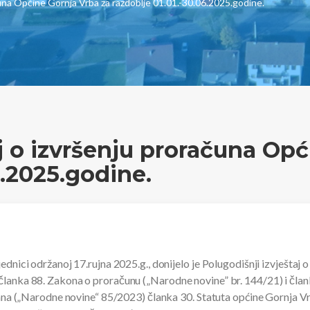
ačuna Općine Gornja Vrba za razdoblje 01.01.-30.06.2025.godine.
aj o izvršenju proračuna Op
6.2025.godine.
ednici održanoj 17.rujna 2025.g., donijelo je Polugodišnji izvještaj
članka 88. Zakona o proračunu („Narodne novine” br. 144/21) i član
plana („Narodne novine“ 85/2023) članka 30. Statuta općine Gornja V