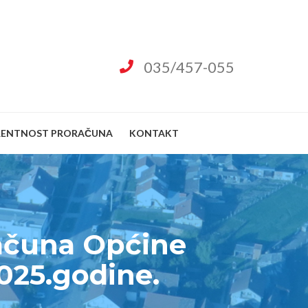
035/457-055
RENTNOST PRORAČUNA
KONTAKT
računa Općine
2025.godine.