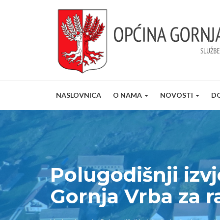
NASLOVNICA
O NAMA
NOVOSTI
D
Polugodišnji izv
Gornja Vrba za r