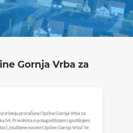
ćine Gornja Vrba za
 o izvršenju proračuna Općine Gornja Vrba za
ka 54. Pravilnika o polugodišnjem i godišnjem
rba („Službene novine Općine Gornja Vrba” br.