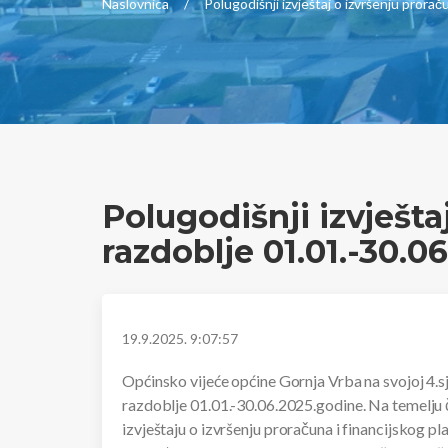
Naslovnica
Polugodišnji izvještaj o izvršenju pror
Polugodišnji izvješt
razdoblje 01.01.-30.0
19.9.2025. 9:07:57
Općinsko vijeće općine Gornja Vrba na svojoj 4.sj
razdoblje 01.01.-30.06.2025.godine. Na temelju 
izvještaju o izvršenju proračuna i financijskog 