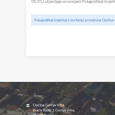
01/21.) objavljuje se usvojeni Polugodišnji izvj
Polugodišnji izvještaj o izvršenju proračuna Općina
Općina Gornja Vrba
Braće Radić 1 Gornja Vrba,