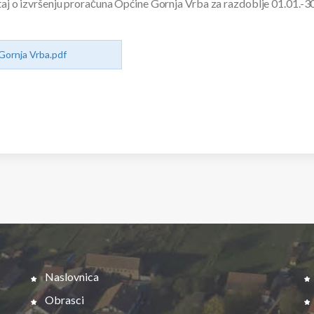
eštaj o izvršenju proračuna Općine Gornja Vrba za razdoblje 01.01.-
 Gornja Vrba.pdf
Naslovnica
Obrasci