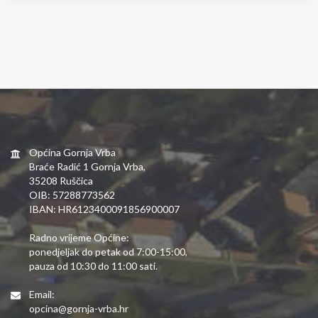
Općina Gornja Vrba
Braće Radić 1 Gornja Vrba,
35208 Ruščica
OIB: 57288773562
IBAN: HR6123400091856900007
Radno vrijeme Općine:
ponedjeljak do petak od 7:00-15:00,
pauza od 10:30 do 11:00 sati.
Email:
opcina@gornja-vrba.hr