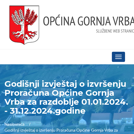
Toggle
navigati
Godišnji izvještaj o izvršenju
Proračuna Općine Gornja
Vrba za razdoblje 01.01.2024.
- 31.12.2024.godine
Naslovnica
Godišnji izvještaj o izvršenju Proračuna Općine Gornja Vrba za