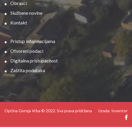
Obrasci
Službene novine
Kontakt
Pristup informacijama
Otvoreni podaci
Digitalna pristupacnost
Zaštita podataka
Općina Gornja Vrba © 2022. Sva prava pridržana
Izrada: Inventor