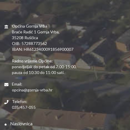
Općina Gornja Vrba
Braće Radić 1 Gornja Vrba,
35208 Ruščica
OIB: 57288773562
IBAN: HR6123400091856900007
Radno vrijeme Općine:
ponedjeljak do petak od 7:00-15:00,
pauza od 10:30 do 11:00 sati.
Email:
opcina@gornja-vrba.hr
Telefon:
035/457-055
Naslovnica