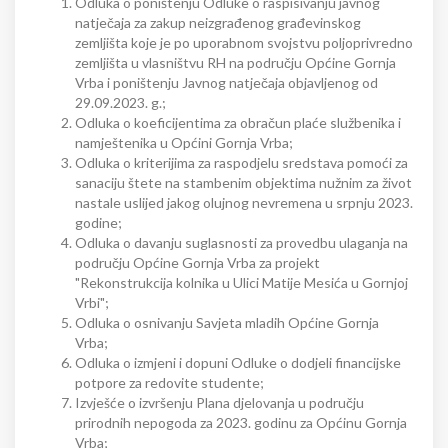
Odluka o poništenju Odluke o raspisivanju javnog
natječaja za zakup neizgrađenog građevinskog
zemljišta koje je po uporabnom svojstvu poljoprivredno
zemljišta u vlasništvu RH na području Općine Gornja
Vrba i poništenju Javnog natječaja objavljenog od
29.09.2023. g.;
Odluka o koeficijentima za obračun plaće službenika i
namještenika u Općini Gornja Vrba;
Odluka o kriterijima za raspodjelu sredstava pomoći za
sanaciju štete na stambenim objektima nužnim za život
nastale uslijed jakog olujnog nevremena u srpnju 2023.
godine;
Odluka o davanju suglasnosti za provedbu ulaganja na
području Općine Gornja Vrba za projekt
"Rekonstrukcija kolnika u Ulici Matije Mesića u Gornjoj
Vrbi";
Odluka o osnivanju Savjeta mladih Općine Gornja
Vrba;
Odluka o izmjeni i dopuni Odluke o dodjeli financijske
potpore za redovite studente;
Izvješće o izvršenju Plana djelovanja u području
prirodnih nepogoda za 2023. godinu za Općinu Gornja
Vrba;