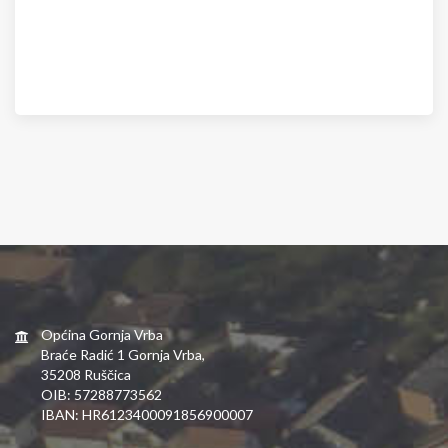
Općina Gornja Vrba
Braće Radić 1 Gornja Vrba,
35208 Ruščica
OIB: 57288773562
IBAN: HR6123400091856900007