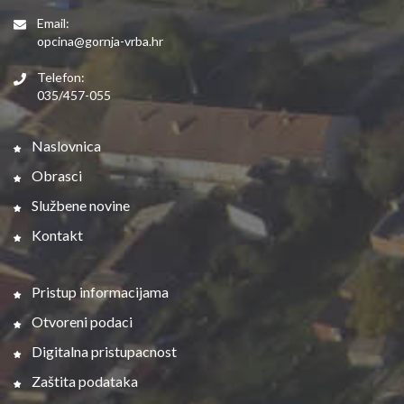
Email:
opcina@gornja-vrba.hr
Telefon:
035/457-055
Naslovnica
Obrasci
Službene novine
Kontakt
Pristup informacijama
Otvoreni podaci
Digitalna pristupacnost
Zaštita podataka