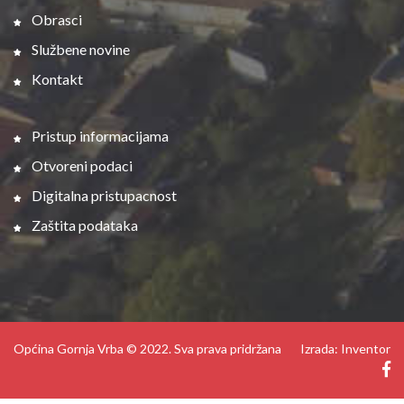
Obrasci
Službene novine
Kontakt
Pristup informacijama
Otvoreni podaci
Digitalna pristupacnost
Zaštita podataka
Općina Gornja Vrba © 2022. Sva prava pridržana
Izrada: Inventor