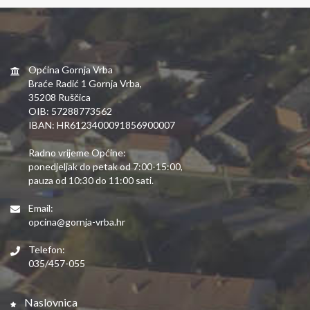
Općina Gornja Vrba
Braće Radić 1 Gornja Vrba,
35208 Ruščica
OIB: 57288773562
IBAN: HR6123400091856900007
Radno vrijeme Općine:
ponedjeljak do petak od 7:00-15:00,
pauza od 10:30 do 11:00 sati.
Email:
opcina@gornja-vrba.hr
Telefon:
035/457-055
Naslovnica