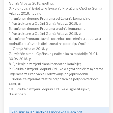
Gornja Vrba za 2018. godinu;
3. Polugodišnji izvještaj o izvršenju Proračuna Općine Gornja
Vrba zs 2018. godinu;
4. Izmjene i dopune Programa održavanja komunalne
infrastrukture u Općini Gornja Vrba za 2018. g.;
5. Izmjene i dopune Programa gradnje komunalne
infrastrukture u Općini Gornja Vrba za 2018. g.;
6. Izmjene Programa javnih potreba i potrebnih sredstava u
području društvenih djelatnosti na području Općine
Gornja Vrba za 2018. g.;
7. Izvješće o radu Općinskog načelnika za razdoblje 01.01. -
30.06. 2018. g.;
8. Rješenje o zamjeni člana Mandatne komisije;
9. Odluka o izmjeni i dopuni Odluke o agrotehničkim mjerama
i mjerama za uređivanje i održavanje poljoprivrednih
rudina, te mjerama zaštite od požara na poljoprivrednom
zemljištu;
10. Odluka o izmjeni i dopuni Odluke o ugostiteljskoj
djelatnosti.
Zapisnik sa 09. sjednice Općinskog vijeća.pdf