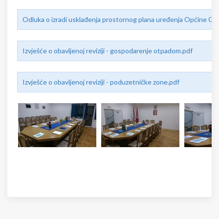
Odluka o izradi usklađenja prostornog plana uređenja Općine Gor
Izvješće o obavljenoj reviziji - gospodarenje otpadom.pdf
Izvješće o obavljenoj reviziji - poduzetničke zone.pdf