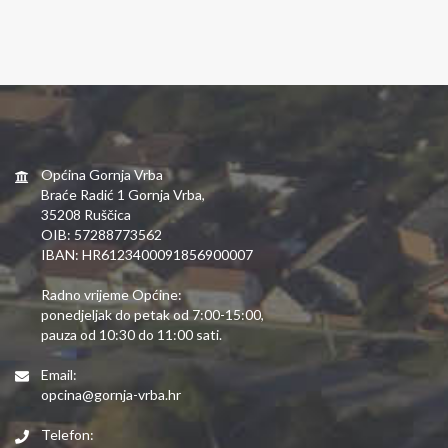
Općina Gornja Vrba
Braće Radić 1 Gornja Vrba,
35208 Ruščica
OIB: 57288773562
IBAN: HR6123400091856900007
Radno vrijeme Općine:
ponedjeljak do petak od 7:00-15:00,
pauza od 10:30 do 11:00 sati.
Email:
opcina@gornja-vrba.hr
Telefon: