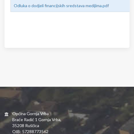
Odluka o dodjeli financijskih sredstava medijima.pdf
Općina Gornja Vrba
Braće Radić 1 Gornja Vrba,
35208 Ruščica
OIB: 57288773562