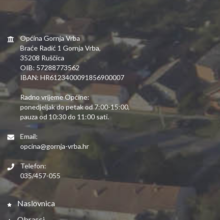
Općina Gornja Vrba
Braće Radić 1 Gornja Vrba,
35208 Ruščica
OIB: 57288773562
IBAN: HR6123400091856900007
Radno vrijeme Općine:
ponedjeljak do petak od 7:00-15:00,
pauza od 10:30 do 11:00 sati.
Email:
opcina@gornja-vrba.hr
Telefon:
035/457-055
Naslovnica
Obrasci