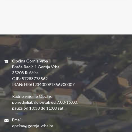
Općina Gornja Vrba
Braće Radić 1 Gornja Vrba,
35208 Ruščica
OIB: 57288773562
IBAN: HR6123400091856900007
Radno vrijeme Općine:
ponedjeljak do petak od 7:00-15:00,
pauza od 10:30 do 11:00 sati.
Email:
opcina@gornja-vrba.hr