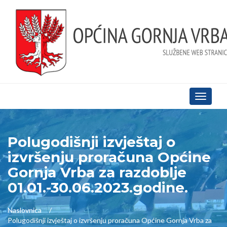
Toggle
navigati
Polugodišnji izvještaj o
izvršenju proračuna Općine
Gornja Vrba za razdoblje
01.01.-30.06.2023.godine.
Naslovnica
Polugodišnji izvještaj o izvršenju proračuna Općine Gornja Vrba za