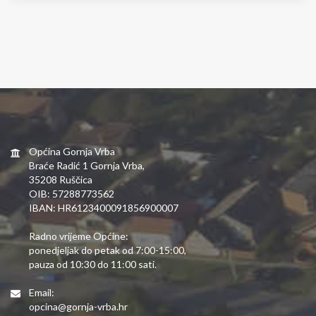
Općina Gornja Vrba
Braće Radić 1 Gornja Vrba,
35208 Ruščica
OIB: 57288773562
IBAN: HR6123400091856900007
Radno vrijeme Općine:
ponedjeljak do petak od 7:00-15:00,
pauza od 10:30 do 11:00 sati.
Email:
opcina@gornja-vrba.hr