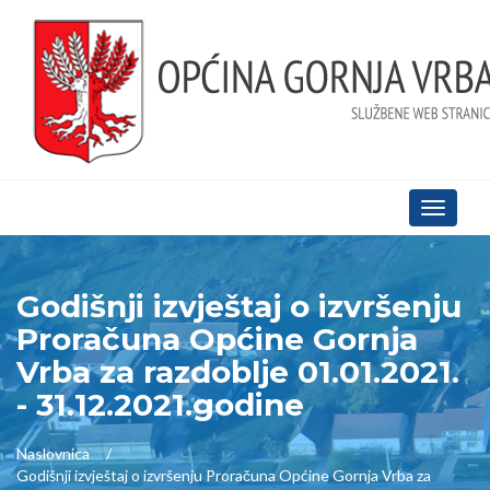
Toggle
navigati
Godišnji izvještaj o izvršenju
Proračuna Općine Gornja
Vrba za razdoblje 01.01.2021.
- 31.12.2021.godine
Naslovnica
Godišnji izvještaj o izvršenju Proračuna Općine Gornja Vrba za