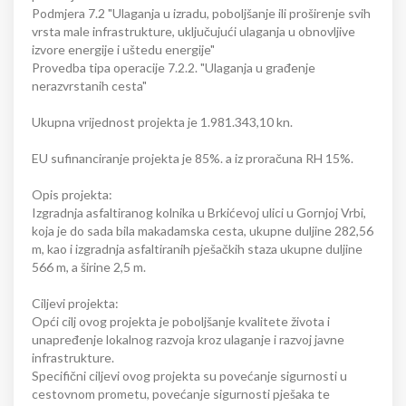
Podmjera 7.2 "Ulaganja u izradu, poboljšanje ili proširenje svih
vrsta male infrastrukture, uključujući ulaganja u obnovljive
izvore energije i uštedu energije"
Provedba tipa operacije 7.2.2. "Ulaganja u građenje
nerazvrstanih cesta"
Ukupna vrijednost projekta je 1.981.343,10 kn.
EU sufinanciranje projekta je 85%. a iz proračuna RH 15%.
Opis projekta:
Izgradnja asfaltiranog kolnika u Brkićevoj ulici u Gornjoj Vrbi,
koja je do sada bila makadamska cesta, ukupne duljine 282,56
m, kao i izgradnja asfaltiranih pješačkih staza ukupne duljine
566 m, a širine 2,5 m.
Ciljevi projekta:
Opći cilj ovog projekta je poboljšanje kvalitete života i
unapređenje lokalnog razvoja kroz ulaganje i razvoj javne
infrastrukture.
Specifični ciljevi ovog projekta su povećanje sigurnosti u
cestovnom prometu, povećanje sigurnosti pješaka te