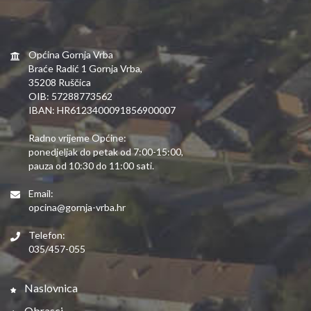
Općina Gornja Vrba
Braće Radić 1 Gornja Vrba,
35208 Ruščica
OIB: 57288773562
IBAN: HR6123400091856900007
Radno vrijeme Općine:
ponedjeljak do petak od 7:00-15:00,
pauza od 10:30 do 11:00 sati.
Email:
opcina@gornja-vrba.hr
Telefon:
035/457-055
Naslovnica
Obrasci